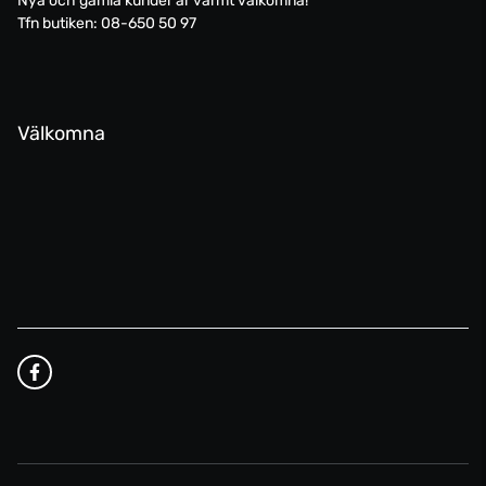
Nya och gamla kunder är varmt välkomna!
Tfn butiken: 08-650 50 97
Välkomna