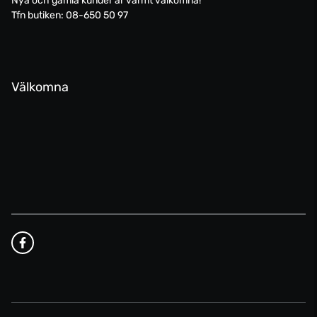
Nya och gamla kunder är varmt välkomna!
Tfn butiken: 08-650 50 97
Välkomna