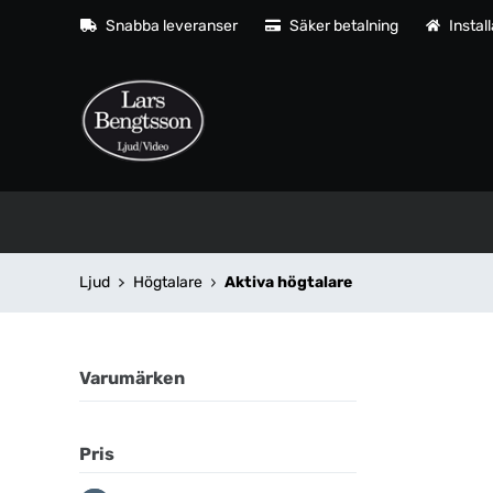
Snabba leveranser
Säker betalning
Instal
Ljud
Högtalare
Aktiva högtalare
Varumärken
Pris