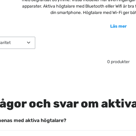
apparater. Aktiva högtalare med Bluetooth elller Wifi är bra f
din smartphone. Högtalare med Wi-Fi ger bättr
Läs mer
0 produkter
ågor och svar om aktiv
enas med aktiva högtalare?
tiv högtalare är en högtalare som har en egen inbyggd förstä