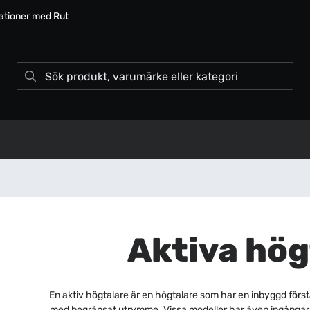
lationer med Rut
Aktiva hög
En aktiv högtalare är en högtalare som har en inbyggd förstä
med begränsat utrymme. Vissa modeller har även ingångar f