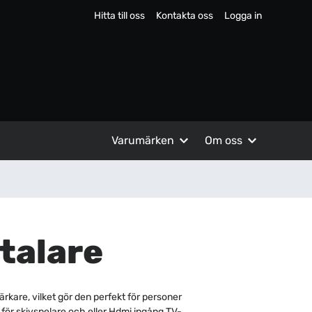
Hitta till oss
Kontakta oss
Logga in
Varumärken
Om oss
talare
rkare, vilket gör den perfekt för personer
ör skivspelare och eller Hdmi ingång TV-