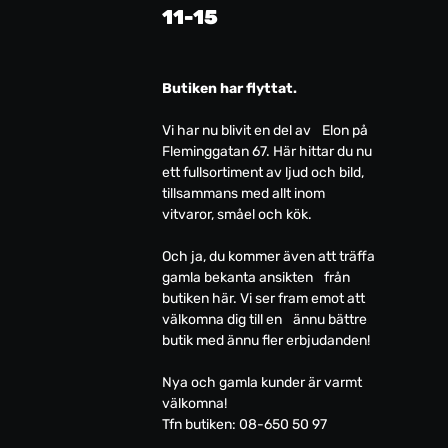
11-15
Butiken har flyttat.
Vi har nu blivit en del av Elon på
Fleminggatan 67. Här hittar du nu
ett fullsortiment av ljud och bild,
tillsammans med allt inom
vitvaror, småel och kök.
Och ja, du kommer även att träffa
gamla bekanta ansikten från
butiken här. Vi ser fram emot att
välkomna dig till en ännu bättre
butik med ännu fler erbjudanden!
Nya och gamla kunder är varmt
välkomna!
Tfn butiken: 08-650 50 97