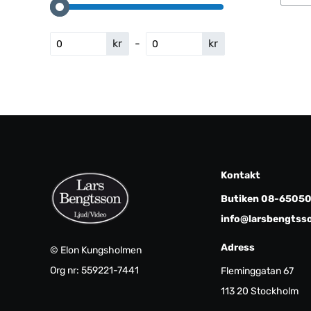
kr
-
kr
Kontakt
Butiken 08-6505
info@larsbengtss
Adress
© Elon Kungsholmen
Org nr: 559221-7441
Fleminggatan 67
113 20 Stockholm