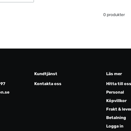
0 produkter
Kundtjänst
Läs mer
097
Kontakta oss
Hitta till os
on.se
Personal
Köpvillkor
Frakt & leve
Betalning
Logga in