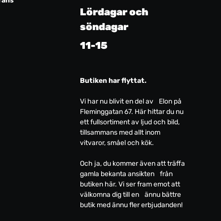
rans
Lördagar och
söndagar
11-15
Butiken har flyttat.
Vi har nu blivit en del av Elon på
Fleminggatan 67. Här hittar du nu
ett fullsortiment av ljud och bild,
tillsammans med allt inom
vitvaror, småel och kök.
Och ja, du kommer även att träffa
gamla bekanta ansikten från
butiken här. Vi ser fram emot att
välkomna dig till en ännu bättre
butik med ännu fler erbjudanden!