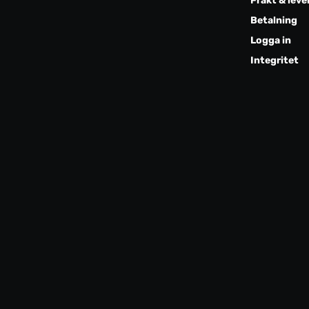
Frakt & leve
Betalning
Logga in
Integritet