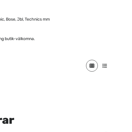
c, Bose, Jbl, Technics mm
ning butik-välkomna.
rar