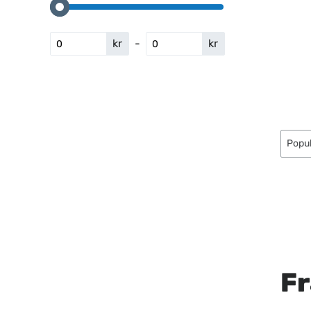
kr
-
kr
Fr