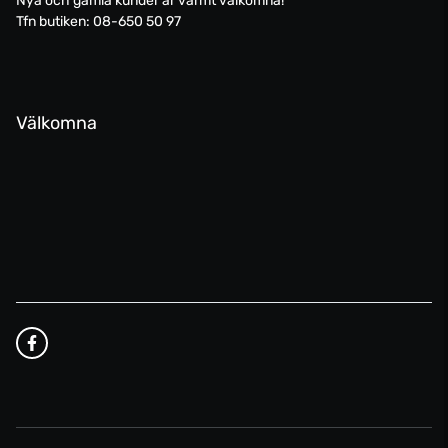
Nya och gamla kunder är varmt välkomna!
Tfn butiken: 08-650 50 97
Välkomna