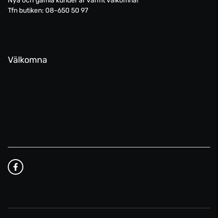
Nya och gamla kunder är varmt välkomna!
Tfn butiken: 08-650 50 97
Välkomna